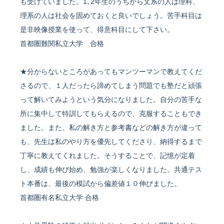
も受けていました。1､2年生のうちから文系の人は理科、
理系の人は社会を固めておくと良いでしょう。苦手科目は
是非映像授業を使って、得意科目にして下さい。
首都圏難関私立大学 合格
★分からないところがあってもマンツーマンで教えてくだ
さるので、１人だったら諦めてしまう問題でも塾だと頑張
って解いてみようという気分になりました。自分の苦手な
所に集中して特訓してもらえるので、克服することもでき
ました。また、私の解き方と参考書などの解き方が違って
も、先生は私のやり方を優先してくださり、納得するまで
丁寧に教えてくれました。そうすることで、記憶が定着
し、成績も伸び始め、勉強が楽しくなりました。共通テス
ト本番は、最後の模試から偏差値１０伸びました。
首都圏有名私立大学 合格