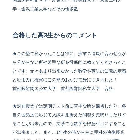
国際医療福祉大学・常葉大学・桜美林大学・東京工科大
学・金沢工業大学などその他多数
合格した高3生からのコメント
★この塾で良かったことは特に、授業の進度に合わせなが
ら分からない所や苦手な所を徹底的に教えてくださったこ
とです。元々あまり出来なかった数学や英語の知識の定着
と応用力は確実にこの塾のおかげで身につきました！
首都圏難関国公立大学、首都圏難関私立大学 合格
★対面授業では定期テスト前に苦手な所を練習したり、各
自の習熟度に応じて入試を見据えた問題を先取りしたりす
ることが出来たので、文系でも数学を得意科目にすること
が出来ました。また、1年生の時から主に理科の映像授業