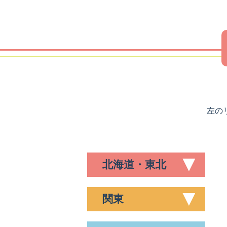
左の
北海道・東北
関東