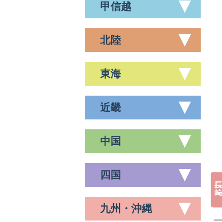
甲信越
北陸
東海
近畿
中国
四国
九州・沖縄