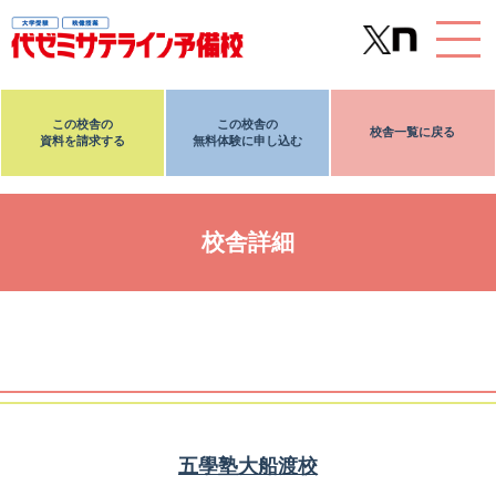
この校舎の
この校舎の
校舎一覧に戻る
資料を請求する
無料体験に申し込む
校舎詳細
五學塾大船渡校