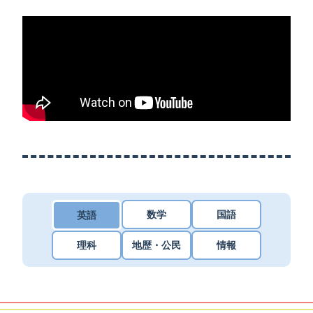
数学
国語
英語
理科
地歴・公民
情報