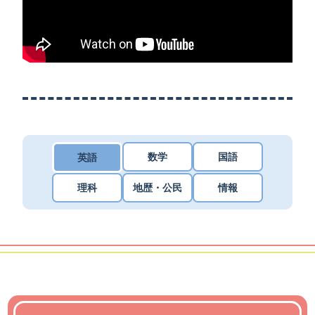
数学
国語
英語
理科
地歴・公民
情報