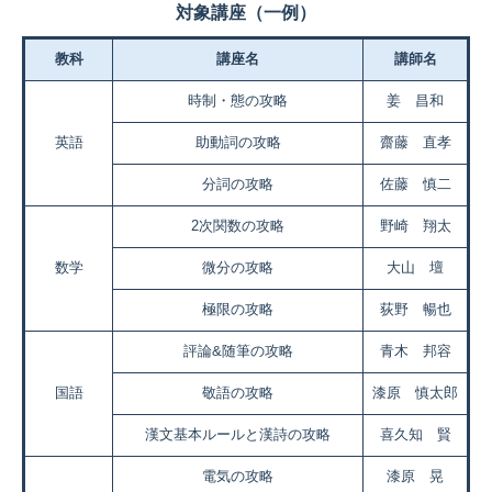
対象講座（一例）
教科
講座名
講師名
時制・態の攻略
姜 昌和
英語
助動詞の攻略
齋藤 直孝
分詞の攻略
佐藤 慎二
2次関数の攻略
野崎 翔太
数学
微分の攻略
大山 壇
極限の攻略
荻野 暢也
評論&随筆の攻略
青木 邦容
国語
敬語の攻略
漆原 慎太郎
漢文基本ルールと漢詩の攻略
喜久知 賢
電気の攻略
漆原 晃