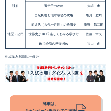
理科
遺伝子の攻略
大堀 求
自然災害と地球環境の攻略
蜷川 雅晴
前近代（古代〜近世）の経済史
重野 陽二郎
地歴・公民
世界史が100倍楽しくわかる学び方
佐藤 幸夫
政治経済の基礎固め
畠山 創
※上記は対象講座の一例です。
詳細は、
キャンペーンチラシでご確認